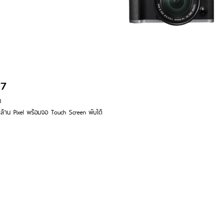
A7
น
 ล้าน Pixel พร้อมจอ Touch Screen พับได้