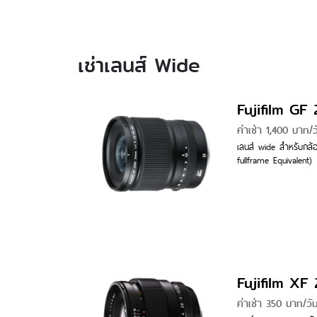
เช่าเลนส์ Wide
Fujifilm G
ค่าเช่า 1,400 บาท/ว
เลนส์ wide สำหรับกล้อ
fullframe Equivalent)
Fujifilm XF
ค่าเช่า 350 บาท/วั