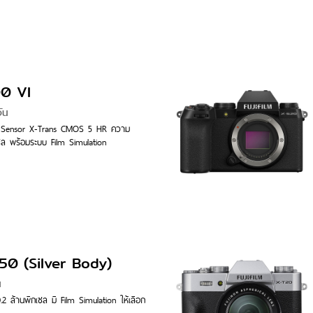
00 VI
ัน
 Sensor X-Trans CMOS 5 HR ความ
เซล พร้อมระบบ Film Simulation
T50 (Silver Body)
น
2 ล้านพิกเซล มี Film Simulation ให้เลือก