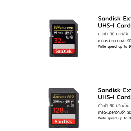
Sandisk E
UHS-I Card
ค่าเช่า 30 บาท/วัน
การ์ดหน่วยความจำ S
Write speed up to 9
Sandisk E
UHS-I Card
ค่าเช่า 90 บาท/วัน
การ์ดหน่วยความจำ S
Write speed up to 