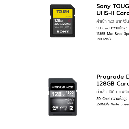
Sony TOUG
UHS-II Car
ค่าเช่า 120 บาท/วัน
SD Card ความเร็วสู
128GB Max Read Sp
299 MB/s
Prograde D
128GB Car
ค่าเช่า 100 บาท/วั
SD Card ความเร็วสู
250MB/s Write Spee