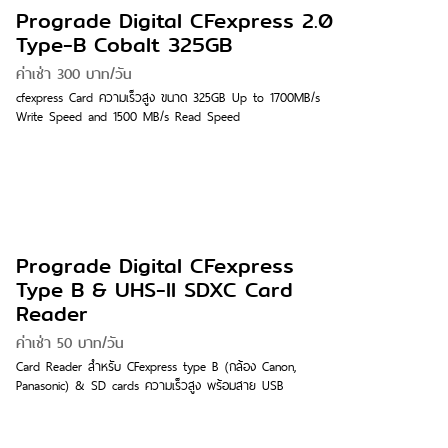
Prograde Digital CFexpress 2.0
Type-B Cobalt 325GB
ค่าเช่า 300 บาท/วัน
cfexpress Card ความเร็วสูง ขนาด 325GB Up to 1700MB/s
Write Speed and 1500 MB/s Read Speed
Prograde Digital CFexpress
Type B & UHS-II SDXC Card
Reader
ค่าเช่า 50 บาท/วัน
Card Reader สำหรับ CFexpress type B (กล้อง Canon,
Panasonic) & SD cards ความเร็วสูง พร้อมสาย USB