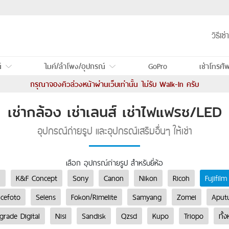
วิธีเช่า
์
ไมค์/ลำโพง/อุปกรณ์
GoPro
เช่าโทรศัพ
อ
เช่า Wireless Microphone
กรุณาจองคิวล่วงหน้าผ่านเว็บเท่านั้น ไม่รับ Walk-In ครับ
เช่า ไมโครโฟน/เครื่องอัด
เช่ากล้อง เช่าเลนส์ เช่าไฟแฟรช/LED
เสียง
ED
เช่า ลำโพงล้อลาก/ลำโพง
อุปกรณ์ถ่ายรูป และอุปกรณ์เสริมอื่นๆ ให้เช่า
PA
ฟรช
เลือก อุปกรณ์ถ่ายรูป สำหรับยี่ห้อ
i
K&F Concept
Sony
Canon
Nikon
Ricoh
Fujifilm
icefoto
Selens
Fokon/Rimelite
Samyang
Zomei
Aput
grade Digital
Nisi
Sandisk
Qzsd
Kupo
Triopo
ทั้