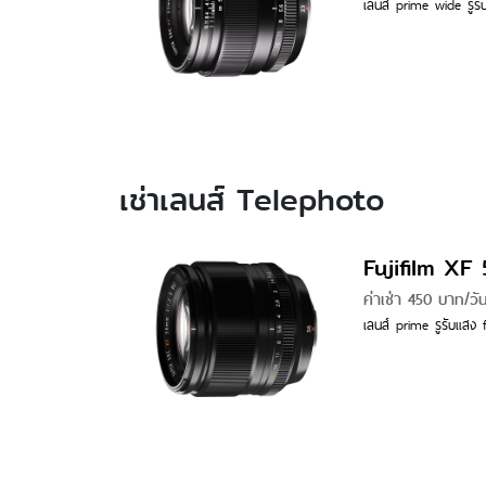
เลนส์ prime wide รูรั
เช่าเลนส์ Telephoto
Fujifilm XF
ค่าเช่า 450 บาท/วั
เลนส์ prime รูรับแสง f