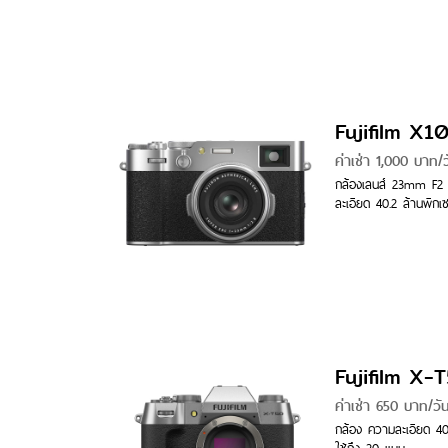
Fujifilm X1
ค่าเช่า 1,000 บาท/ว
กล้องเลนส์ 23mm F2
ละเอียด 40.2 ล้านพิก
Fujifilm X-
ค่าเช่า 650 บาท/วั
กล้อง ความละเอียด 40.