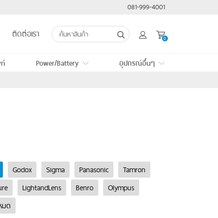
081-999-4001
ติดต่อเรา
0
ท์
Power/Battery
อุปกรณ์อื่นๆ
เช่า Power Station
เช่า Wireless HDMI
เช่า แบตเตอรี่กล้อง
เช่า Monitor and recorder
เช่า แบต Dummy
เช่า Gimbal
เช่า แบตเตอรี่ไฟแฟรช
เช่าการ์ดความจำ
เช่าFocusing Rail
เช่าสายลั่น Shutter
Godox
Sigma
Panasonic
Tamron
เช่าที่จูนเลนส์
เช่าFlash Trigger
ure
LightandLens
Benro
Olympus
เช่าขาตั้ง
งหมด
เช่าSoftBox/ร่ม