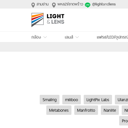
สามย่าน
พหล21/ลาดพร้าว
@
and
light
lens
กล้อง
เลนส์
แฟรช/LED/อุปกรณ
เช่ากล้อง Sony
เช่าเลนส์ Sony
เช่า ไฟแฟรชสตูดิโ
เช่ากล้อง Canon
เช่าเลนส์ Canon
เช่า แฟรชหัวกล้อง
เช่ากล้อง Panasonic
เช่าเลนส์ Panasonic
เช่า ไฟต่อเนื่อง L
เช่ากล้อง Fujifilm
เช่าเลนส์ Fujifilm
เช่า SoftBox/ร่ม
เช่ากล้อง Nikon
เช่าเลนส์ Nikon
เช่า Flash Trigger
เช่ากล้อง Ricoh
เช่า Lens Adapter
เช่า แบตเตอรี่ไฟแ
Smallrig
miliboo
LightPix Labs
Ulanz
เช่ากล้อง DJI และอุปกรณ์
เช่าที่จูนเลนส์
เช่าแบตเตอรี่กล้อง
Metabones
Manfrotto
Nanlite
N
เช่าแบต Dummy
Pro
เช่าขาตั้งกล้อง