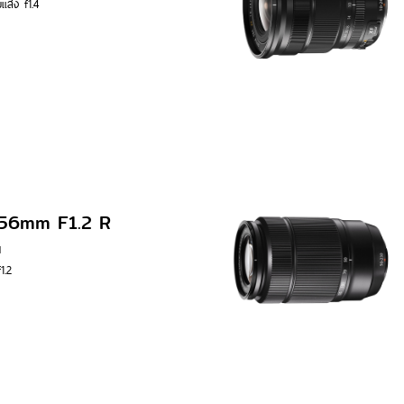
บแสง f1.4
 56mm F1.2 R
น
1.2