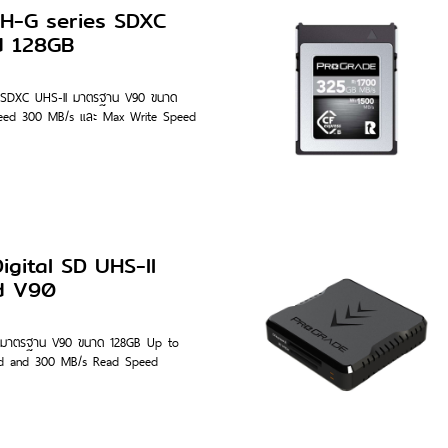
H-G series SDXC
d 128GB
ง SDXC UHS-II มาตรฐาน V90 ขนาด
eed 300 MB/s และ Max Write Speed
igital SD UHS-II
d V90
น
ง มาตรฐาน V90 ขนาด 128GB Up to
d and 300 MB/s Read Speed