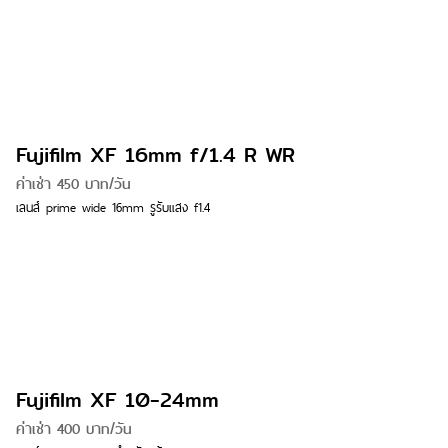
Fujifilm XF 16mm f/1.4 R WR
ค่าเช่า 450 บาท/วัน
เลนส์ prime wide 16mm รูรับแสง f1.4
Fujifilm XF 10-24mm
ค่าเช่า 400 บาท/วัน