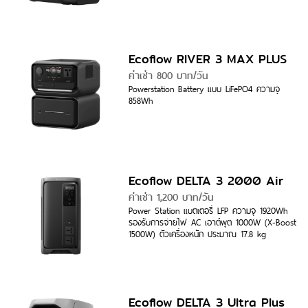
Ecoflow RIVER 3 MAX PLUS
ค่าเช่า 800 บาท/วัน
Powerstation Battery แบบ LiFePO4 ความจุ
858Wh
Ecoflow DELTA 3 2000 Air
ค่าเช่า 1,200 บาท/วัน
Power Station แบตเตอรี่ LFP ความจุ 1920Wh
รองรับการจ่ายไฟ AC เอาต์พุต 1000W (X-Boost
1500W) ตัวเครื่องหนัก ประมาณ 17.8 kg
Ecoflow DELTA 3 Ultra Plus