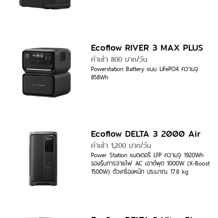
Ecoflow RIVER 3 MAX PLUS
ค่าเช่า 800 บาท/วัน
Powerstation Battery แบบ LiFePO4 ความจุ
858Wh
Ecoflow DELTA 3 2000 Air
ค่าเช่า 1,200 บาท/วัน
Power Station แบตเตอรี่ LFP ความจุ 1920Wh
รองรับการจ่ายไฟ AC เอาต์พุต 1000W (X-Boost
1500W) ตัวเครื่องหนัก ประมาณ 17.8 kg