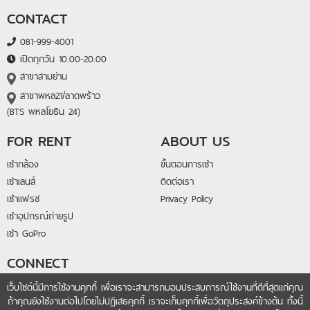
CONTACT
081-999-4001
เปิดทุกวัน 10.00-20.00
สาขาสามย่าน
สาขาพหล21/ลาดพร้าว
(BTS พหลโยธิน 24)
FOR RENT
ABOUT US
เช่ากล้อง
ขั้นตอนการเช่า
เช่าเลนส์
ติดต่อเรา
เช่าแฟรช
Privacy Policy
เช่าอุปกรณ์ถ่ายรูป
เช่า GoPro
CONNECT
@lightandlens
เว็บไซต์นี้มีการใช้งานคุกกี้ เพื่อเราจะสามารถมอบประสบการณ์ใช้งานที่ดีที่สุดแก่คุณ
ถ้าคุณยังใช้งานต่อไปโดยไม่ปฏิเสธคุกกี้ เราจะเก็บคุกกี้เพื่อวัตถุประสงค์ข้างต้น ทั้งนี้
fb.me/lightandlensrental