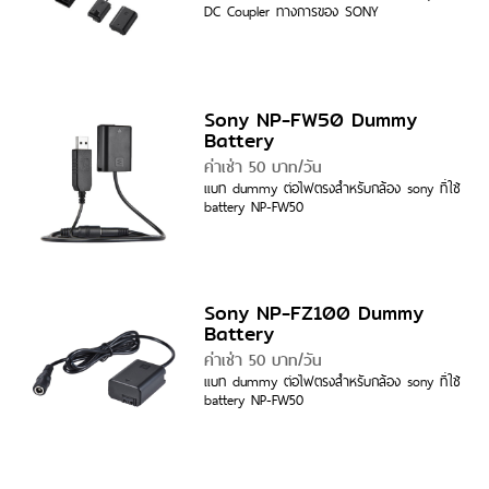
DC Coupler ทางการของ SONY
Sony NP-FW50 Dummy
Battery
ค่าเช่า 50 บาท/วัน
แบท dummy ต่อไฟตรงสำหรับกล้อง sony ที่ใช้
battery NP-FW50
Sony NP-FZ100 Dummy
Battery
ค่าเช่า 50 บาท/วัน
แบท dummy ต่อไฟตรงสำหรับกล้อง sony ที่ใช้
battery NP-FW50