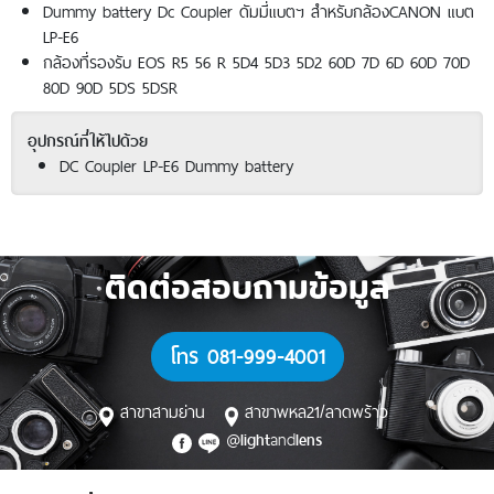
Dummy battery Dc Coupler ดัมมี่แบตฯ สำหรับกล้องCANON
แบต
LP-E6
กล้องที่รองรับ EOS R5 56 R 5D4 5D3 5D2 60D 7D 6D 60D 70D
80D 90D 5DS 5DSR
อุปกรณ์ที่ให้ไปด้วย
DC Coupler LP-E6 Dummy battery
ติดต่อสอบถามข้อมูล
โทร 081-999-4001
สาขาสามย่าน
สาขาพหล21/ลาดพร้าว
@
and
light
lens