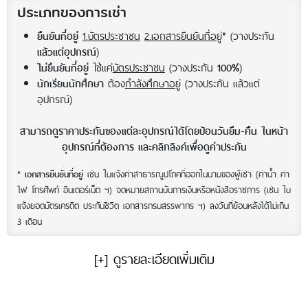
ประเภทของการเช่า
1.บัตรประชาชน
2.เอกสารยืนยันที่อยู่
* (วางประกัน
ยืนยันที่อยู่
)
แล้วแต่อุปกรณ์
ใช้แค่
บัตรประชาชน
(วางประกัน
)
ไม่ยืนยันที่อยู่
100%
ต้อง
กำลังศึกษาอยู่
(วางประกัน แล้วแต่
นักเรียนนักศึกษา
อุปกรณ์)
สามารถดูราคาประกันของแต่ละอุปกรณ์ได้โดยป้อนวันยืม-คืน ในหน้า
อุปกรณ์ที่ต้องการ และคลิกลิงค์เพื่อดูค่าประกัน
*
เช่น ใบแจ้งค่าสาธารณูปโภคที่ออกในนามของผู้เช่า (ค่าน้ำ ค่า
เอกสารยืนยันที่อยู่
ไฟ โทรศัพท์ อินเตอร์เน็ต ฯ) จดหมายสถานบันการเงินหรือหนังสือราชการ (เช่น ใบ
แจ้งยอดบัตรเครดิต ประกันชีวิต เอกสารกรมสรรพากร ฯ) ลงวันที่ย้อนหลังได้ไม่เกิน
3 เดือน
[+] ดูรายละเอียดเพิ่มเติม