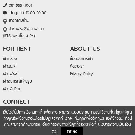
081-999-4001
เปิดทุกวัน 10.00-20.00
สาขาสามย่าน
สาขาพหล21/ลาดพร้าว
(BTS พหลโยธิน 24)
FOR RENT
ABOUT US
เช่ากล้อง
ขั้นตอนการเช่า
เช่าเลนส์
ติดต่อเรา
เช่าแฟรช
Privacy Policy
เช่าอุปกรณ์ถ่ายรูป
เช่า GoPro
CONNECT
@lightandlens
เว็บไซต์นี้มีการใช้งานคุกกี้ เพื่อเราจะสามารถมอบประสบการณ์ใช้งานที่ดีที่สุดแก่คุณ
ถ้าคุณยังใช้งานต่อไปโดยไม่ปฏิเสธคุกกี้ เราจะเก็บคุกกี้เพื่อวัตถุประสงค์ข้างต้น ทั้งนี้
fb.me/lightandlensrental
คุณสามารถศึกษารายละเอียดเกี่ยวกับการใช้คุกกี้ของเราได้ที่
นโยบายความเป็นส่วน
ตกลง
ตัว
COPYRIGHT 2018 © LIGHTANDLENSRENTAL.COM