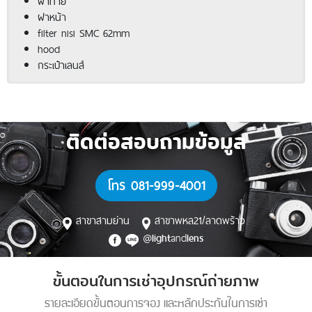
ฝาท้าย
ฝาหน้า
filter nisi SMC 62mm
hood
กระเป๋าเลนส์
ติดต่อสอบถามข้อมูล
โทร 081-999-4001
สาขาสามย่าน
สาขาพหล21/ลาดพร้าว
@
and
light
lens
ขั้นตอนในการเช่าอุปกรณ์ถ่ายภาพ
รายละเอียดขั้นตอนการจอง และหลักประกันในการเช่า