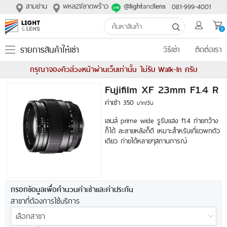
สามย่าน
พหล21/ลาดพร้าว
@
and
081-999-4001
light
lens
0
รายการสินค้าให้เช่า
วิธีเช่า
ติดต่อเรา
กรุณาจองคิวล่วงหน้าผ่านเว็บเท่านั้น ไม่รับ Walk-In ครับ
Fujifilm XF 23mm F1.4 R
ค่าเช่า 350
บาท/วัน
เลนส์ prime wide รูรับแสง f1.4 ถ่ายกว้าง
ก็ได้ ละลายหลังก็ดี เหมาะสำหรับเที่ยวพกตัว
เดียว ถ่ายได้หลายๆสถานการณ์
กรอกข้อมูลเพื่อคำนวนค่าเช่าและค่าประกัน
สาขาที่ต้องการใช้บริการ