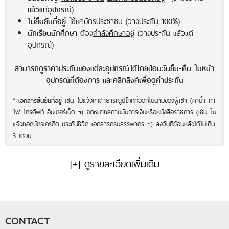
)
แล้วแต่อุปกรณ์
ใช้แค่
บัตรประชาชน
(วางประกัน
)
ไม่ยืนยันที่อยู่
100%
ต้อง
กำลังศึกษาอยู่
(วางประกัน แล้วแต่
นักเรียนนักศึกษา
อุปกรณ์)
สามารถดูราคาประกันของแต่ละอุปกรณ์ได้โดยป้อนวันยืม-คืน ในหน้า
อุปกรณ์ที่ต้องการ และคลิกลิงค์เพื่อดูค่าประกัน
*
เช่น ใบแจ้งค่าสาธารณูปโภคที่ออกในนามของผู้เช่า (ค่าน้ำ ค่า
เอกสารยืนยันที่อยู่
ไฟ โทรศัพท์ อินเตอร์เน็ต ฯ) จดหมายสถานบันการเงินหรือหนังสือราชการ (เช่น ใบ
แจ้งยอดบัตรเครดิต ประกันชีวิต เอกสารกรมสรรพากร ฯ) ลงวันที่ย้อนหลังได้ไม่เกิน
3 เดือน
[+] ดูรายละเอียดเพิ่มเติม
CONTACT