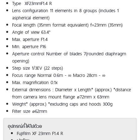
Type XF23mmF1.4 R
Lens configuration 11 elements in 8 groups (includes 1
aspherical element)
Focal length (35mm format equivalent) f=23mm (35mm)
Angle of view 63.4°
Max. aperture F1.4
Min. aperture F16
Aperture control Number of blades 7(rounded diaphragm
opening)
Step size 1/3EV (22 steps)
Focus range Normal 0.6m - ∞ Macro 28cm - ∞
Max. magnification 0.1x
External dimensions : Diameter x Length* (approx.) *distance
from camera lens mount flange ø72mm x 63mm
Weight* (approx.) *excluding caps and hoods 300g
Filter size ø62mm
อุปกรณ์ที่ให้ไปด้วย
Fujifilm XF 23mm F1.4 R