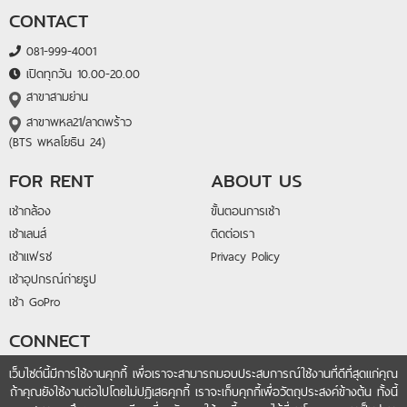
CONTACT
081-999-4001
เปิดทุกวัน 10.00-20.00
สาขาสามย่าน
สาขาพหล21/ลาดพร้าว
(BTS พหลโยธิน 24)
FOR RENT
ABOUT US
เช่ากล้อง
ขั้นตอนการเช่า
เช่าเลนส์
ติดต่อเรา
เช่าแฟรช
Privacy Policy
เช่าอุปกรณ์ถ่ายรูป
เช่า GoPro
CONNECT
@lightandlens
เว็บไซต์นี้มีการใช้งานคุกกี้ เพื่อเราจะสามารถมอบประสบการณ์ใช้งานที่ดีที่สุดแก่คุณ
ถ้าคุณยังใช้งานต่อไปโดยไม่ปฏิเสธคุกกี้ เราจะเก็บคุกกี้เพื่อวัตถุประสงค์ข้างต้น ทั้งนี้
fb.me/lightandlensrental