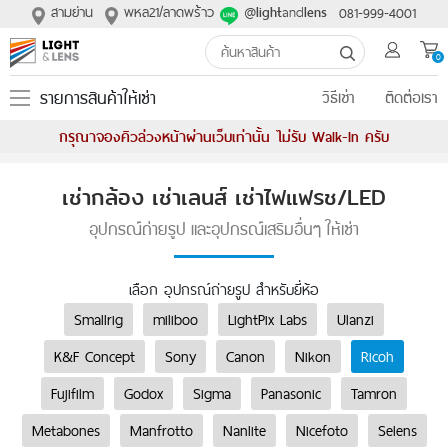
สามย่าน
พหล21/ลาดพร้าว
@
and
081-999-4001
light
lens
0
รายการสินค้าให้เช่า
วิธีเช่า
ติดต่อเรา
กรุณาจองคิวล่วงหน้าผ่านเว็บเท่านั้น ไม่รับ Walk-In ครับ
เช่ากล้อง เช่าเลนส์ เช่าไฟแฟรช/LED
อุปกรณ์ถ่ายรูป และอุปกรณ์เสริมอื่นๆ ให้เช่า
เลือก อุปกรณ์ถ่ายรูป สำหรับยี่ห้อ
Smallrig
miliboo
LightPix Labs
Ulanzi
K&F Concept
Sony
Canon
Nikon
Ricoh
Fujifilm
Godox
Sigma
Panasonic
Tamron
Metabones
Manfrotto
Nanlite
Nicefoto
Selens