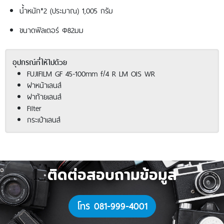
น้ำหนัก*2 (ประมาณ) 1,005 กรัม
ขนาดฟิลเตอร์ Φ82มม
อุปกรณ์ที่ให้ไปด้วย
FUJIFILM GF 45-100mm f/4 R LM OIS WR
ฝาหน้าเลนส์
ฝาท้ายเลนส์
Filter
กระเป๋าเลนส์
ติดต่อสอบถามข้อมูล
โทร 081-999-4001