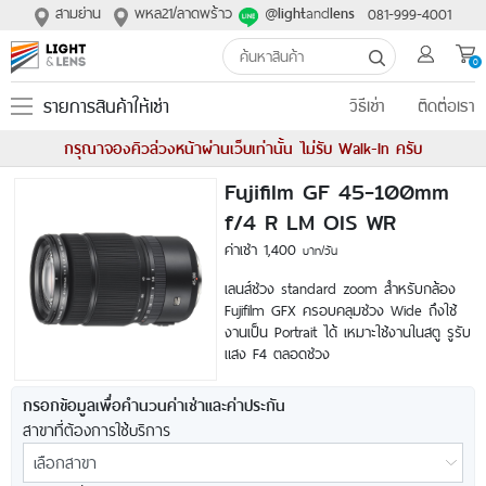
สามย่าน
พหล21/ลาดพร้าว
@
and
081-999-4001
light
lens
0
รายการสินค้าให้เช่า
วิธีเช่า
ติดต่อเรา
กรุณาจองคิวล่วงหน้าผ่านเว็บเท่านั้น ไม่รับ Walk-In ครับ
Fujifilm GF 45-100mm
f/4 R LM OIS WR
ค่าเช่า 1,400
บาท/วัน
เลนส์ช่วง standard zoom สำหรับกล้อง
Fujifilm GFX ครอบคลุมช่วง Wide ถึงใช้
งานเป็น Portrait ได้ เหมาะใช้งานในสตู รูรับ
แสง F4 ตลอดช่วง
กรอกข้อมูลเพื่อคำนวนค่าเช่าและค่าประกัน
สาขาที่ต้องการใช้บริการ