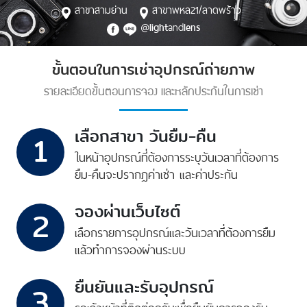
สาขาสามย่าน
สาขาพหล21/ลาดพร้าว
@
and
light
lens
ขั้นตอนในการเช่าอุปกรณ์ถ่ายภาพ
รายละเอียดขั้นตอนการจอง และหลักประกันในการเช่า
เลือกสาขา วันยืม-คืน
1
ในหน้าอุปกรณ์ที่ต้องการ
ระบุวันเวลาที่ต้องการ
ยืม-คืน
จะปรากฎค่าเช่า และค่าประกัน
จองผ่านเว็บไซต์
2
เลือกรายการอุปกรณ์
และวันเวลาที่ต้องการยืม
แล้วทำการจองผ่านระบบ
ยืนยันและรับอุปกรณ์
3