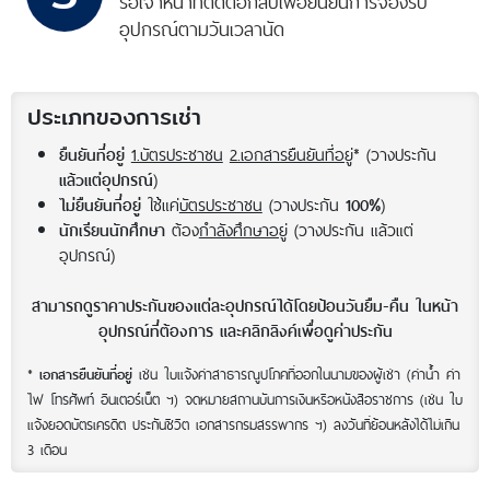
รอเจ้าหน้าที่ติดต่อกลับ
เพื่อยืนยันการจอง
รับ
อุปกรณ์ตามวันเวลานัด
ประเภทของการเช่า
1.บัตรประชาชน
2.เอกสารยืนยันที่อยู่
* (วางประกัน
ยืนยันที่อยู่
)
แล้วแต่อุปกรณ์
ใช้แค่
บัตรประชาชน
(วางประกัน
)
ไม่ยืนยันที่อยู่
100%
ต้อง
กำลังศึกษาอยู่
(วางประกัน แล้วแต่
นักเรียนนักศึกษา
อุปกรณ์)
สามารถดูราคาประกันของแต่ละอุปกรณ์ได้โดยป้อนวันยืม-คืน ในหน้า
อุปกรณ์ที่ต้องการ และคลิกลิงค์เพื่อดูค่าประกัน
*
เช่น ใบแจ้งค่าสาธารณูปโภคที่ออกในนามของผู้เช่า (ค่าน้ำ ค่า
เอกสารยืนยันที่อยู่
ไฟ โทรศัพท์ อินเตอร์เน็ต ฯ) จดหมายสถานบันการเงินหรือหนังสือราชการ (เช่น ใบ
แจ้งยอดบัตรเครดิต ประกันชีวิต เอกสารกรมสรรพากร ฯ) ลงวันที่ย้อนหลังได้ไม่เกิน
3 เดือน