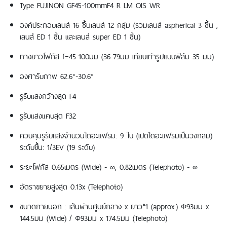
Type FUJINON GF45-100mmF4 R LM OIS WR
องค์ประกอบเลนส์ 16 ชิ้นเลนส์ 12 กลุ่ม (รวมเลนส์ aspherical 3 ชิ้น ,
เลนส์ ED 1 ชิ้น และเลนส์ super ED 1 ชิ้น)
ทางยาวโฟกัส f=45-100มม (36-79มม เทียบเท่ารูปแบบฟิล์ม 35 มม)
องศารับภาพ 62.6°-30.6°
รูรับแสงกว้างสุด F4
รูรับแสงแคบสุด F32
ควบคุมรูรับแสงจำนวนไดอะแฟรม: 9 ใบ (เปิดไดอะแฟรมเป็นวงกลม)
ระดับขั้น: 1/3EV (19 ระดับ)
ระยะโฟกัส 0.65เมตร (Wide) - ∞, 0.82เมตร (Telephoto) - ∞
อัตราขยายสูงสุด 0.13x (Telephoto)
ขนาดภายนอก : เส้นผ่านศูนย์กลาง x ยาว*1 (approx.) Φ93มม x
144.5มม (Wide) / Φ93มม x 174.5มม (Telephoto)