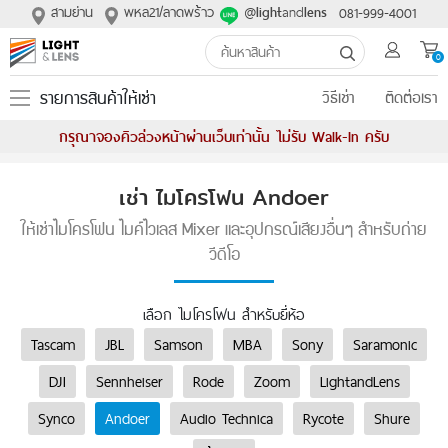
สามย่าน
พหล21/ลาดพร้าว
@
and
081-999-4001
light
lens
0
รายการสินค้าให้เช่า
วิธีเช่า
ติดต่อเรา
กรุณาจองคิวล่วงหน้าผ่านเว็บเท่านั้น ไม่รับ Walk-In ครับ
เช่า ไมโครโฟน Andoer
ให้เช่าไมโครโฟน ไมค์ไวเลส Mixer และอุปกรณ์เสียงอื่นๆ สำหรับถ่าย
วีดีโอ
เลือก ไมโครโฟน สำหรับยี่ห้อ
Tascam
JBL
Samson
MBA
Sony
Saramonic
DJI
Sennheiser
Rode
Zoom
LightandLens
Synco
Andoer
Audio Technica
Rycote
Shure