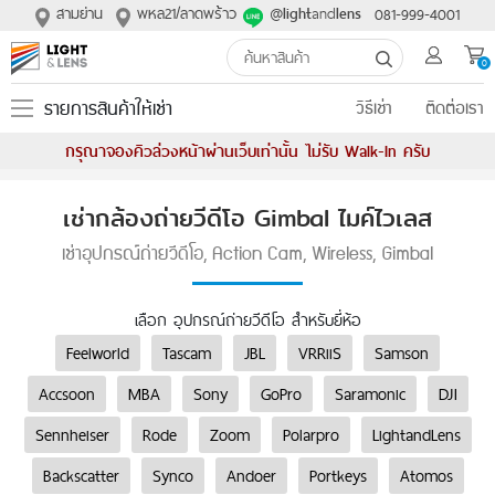
สามย่าน
พหล21/ลาดพร้าว
@
and
081-999-4001
light
lens
0
รายการสินค้าให้เช่า
วิธีเช่า
ติดต่อเรา
กรุณาจองคิวล่วงหน้าผ่านเว็บเท่านั้น ไม่รับ Walk-In ครับ
เช่ากล้องถ่ายวีดีโอ Gimbal ไมค์ไวเลส
เช่าอุปกรณ์ถ่ายวีดีโอ, Action Cam, Wireless, Gimbal
เลือก อุปกรณ์ถ่ายวีดีโอ สำหรับยี่ห้อ
Feelworld
Tascam
JBL
VRRiiS
Samson
Accsoon
MBA
Sony
GoPro
Saramonic
DJI
Sennheiser
Rode
Zoom
Polarpro
LightandLens
Backscatter
Synco
Andoer
Portkeys
Atomos