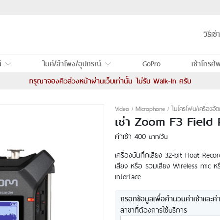
วิธีเช่า
์
ไมค์/ลำโพง/อุปกรณ์
GoPro
เช่าโทรศัพ
อ
เช่า Wireless Microphone
กรุณาจองคิวล่วงหน้าผ่านเว็บเท่านั้น ไม่รับ Walk-In ครับ
เช่า ไมโครโฟน/เครื่องอัด
เสียง
Video
Microphone
ไมโครโฟน/เครื่องอัด
ED
เช่า
Zoom F3 Field
เช่า ลำโพงล้อลาก/ลำโพง
PA
ค่าเช่า 400
บาท/วัน
เครื่องบันทึกเสียง 32-bit Float Reco
ฟรช
เสียง หรือ รวมเสียง Wireless mic ห
interface
กรอกข้อมูลเพื่อคำนวนค่าเช่าและค่
สาขาที่ต้องการใช้บริการ