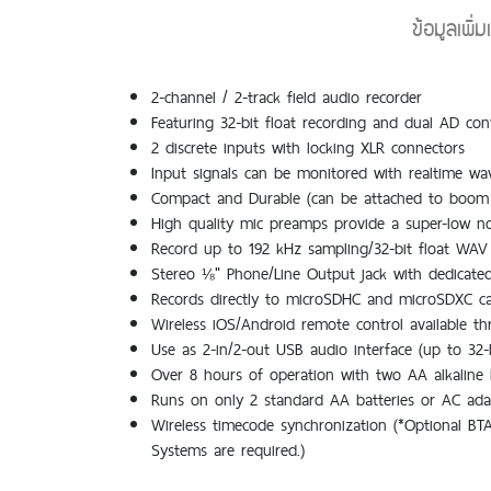
ข้อมูลเพิ
2-channel / 2-track field audio recorder
Featuring 32-bit float recording and dual AD con
2 discrete inputs with locking XLR connectors
Input signals can be monitored with realtime w
Compact and Durable (can be attached to boom 
High quality mic preamps provide a super-low no
Record up to 192 kHz sampling/32-bit float WAV 
Stereo ⅛" Phone/Line Output jack with dedicate
Records directly to microSDHC and microSDXC c
Wireless iOS/Android remote control available t
Use as 2-in/2-out USB audio interface (up to 32-b
Over 8 hours of operation with two AA alkaline 
Runs on only 2 standard AA batteries or AC ada
Wireless timecode synchronization (*Optional BT
Systems are required.)