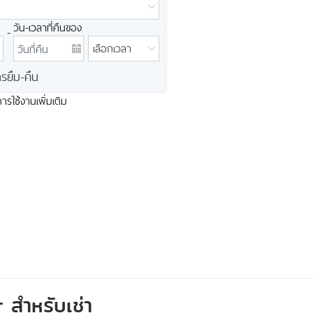
เช่าLens Adapter
วัน-เวลาที่คืนของ
‐
ารยืม-คืน
รใช้งานเพิ่มเติม
สำหรับเช่า