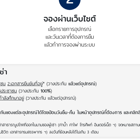
จองผ่านเว็บไซต์
เลือกรายการอุปกรณ์
และวันเวลาที่ต้องการยืม
แล้วทำการจองผ่านระบบ
่า
าชน
2.เอกสารยืนยันที่อยู่
* (วางประกัน
)
แล้วแต่อุปกรณ์
รประชาชน
(วางประกัน
)
100%
กำลังศึกษาอยู่
(วางประกัน แล้วแต่อุปกรณ์)
ันของแต่ละอุปกรณ์ได้โดยป้อนวันยืม-คืน ในหน้าอุปกรณ์ที่ต้องการ และคลิกลิงค
่าสาธารณูปโภคที่ออกในนามของผู้เช่า (ค่าน้ำ ค่าไฟ โทรศัพท์ อินเตอร์เน็ต ฯ) จดหมายสถาน
นชีวิต เอกสารกรมสรรพากร ฯ) ลงวันที่ย้อนหลังได้ไม่เกิน 3 เดือน