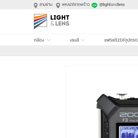
สามย่าน
พหล21/ลาดพร้าว
@
and
light
lens
กล้อง
เลนส์
แฟรช/LED/อุปกรณ
เช่ากล้อง Sony
เช่าเลนส์ Sony
เช่า ไฟแฟรชสตูดิโ
เช่ากล้อง Canon
เช่าเลนส์ Canon
เช่า แฟรชหัวกล้อง
เช่ากล้อง Panasonic
เช่าเลนส์ Panasonic
เช่า ไฟต่อเนื่อง L
เช่ากล้อง Fujifilm
เช่าเลนส์ Fujifilm
เช่า SoftBox/ร่ม
เช่ากล้อง Nikon
เช่าเลนส์ Nikon
เช่า Flash Trigger
เช่ากล้อง Ricoh
เช่า Lens Adapter
เช่า แบตเตอรี่ไฟแ
เช่ากล้อง DJI และอุปกรณ์
เช่าที่จูนเลนส์
เช่าแบตเตอรี่กล้อง
เช่าแบต Dummy
เช่าขาตั้งกล้อง