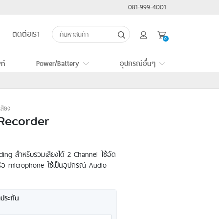
081-999-4001
ติดต่อเรา
0
ท์
Power/Battery
อุปกรณ์อื่นๆ
เช่า Power Station
เช่า Wireless HDMI
เช่า แบตเตอรี่กล้อง
เช่า Monitor and recorder
เสียง
เช่า แบต Dummy
เช่า Gimbal
 Recorder
เช่า แบตเตอรี่ไฟแฟรช
เช่าการ์ดความจำ
เช่าFocusing Rail
rding สำหรับรวมเสียงได้ 2 Channel ใช้อัด
เช่าสายลั่น Shutter
รือ microphone ใช้เป็นอุปกรณ์ Audio
เช่าที่จูนเลนส์
เช่าFlash Trigger
าประกัน
เช่าขาตั้ง
เช่าSoftBox/ร่ม