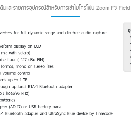
่มเติมและรายการอุปกรณ์สำหรับการเช่าไมโครโฟน Zoom F3 Fiel
อุ
verters for full dynamic range and clip-free audio capture
aveform display on LCD
mic with velcro)
ise floor (−127 dBu EIN)
format, mono or stereo files
d Volume control
ards up to 1 TB
hrough optional BTA-1 Bluetooth adapter
it float/96 kHz)
batteries
pter (AD-17) or USB battery pack
A-1 Bluetooth adapter and UltraSync Blue device by Timecode