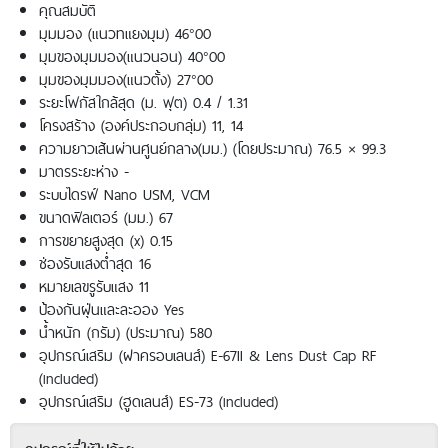
คุณสมบัติ
มุมมอง (แนวทแยงมุม) 46°00
มุมของมุมมอง(แนวนอน) 40°00
มุมของมุมมอง(แนวตั้ง) 27°00
ระยะโฟกัสใกล้สุด (ม. ฟุต) 0.4 / 1.31
โครงสร้าง (องค์ประกอบกลุ่ม) 11, 14
ความยาวเส้นผ่านศูนย์กลาง(มม.) (โดยประมาณ) 76.5 × 99.3
มาตรระยะห่าง -
ระบบไดรฟ์ Nano USM, VCM
ขนาดฟิลเตอร์ (มม.) 67
การขยายสูงสุด (x) 0.15
ช่องรับแสงต่ำสุด 16
หมายเลขรูรับแสง 11
ป้องกันฝุ่นและละออง Yes
น้ำหนัก (กรัม) (ประมาณ) 580
อุปกรณ์เสริม (ฝาครอบเลนส์) E-67II & Lens Dust Cap RF
(included)
อุปกรณ์เสริม (ฮูดเลนส์) ES-73 (included)