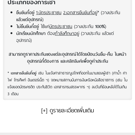
ประเภทของการเช่า
1.บัตรประชาชน
2.เอกสารยืนยันที่อยู่
* (วางประกัน
ยืนยันที่อยู่
)
แล้วแต่อุปกรณ์
ใช้แค่
บัตรประชาชน
(วางประกัน
)
ไม่ยืนยันที่อยู่
100%
ต้อง
กำลังศึกษาอยู่
(วางประกัน แล้วแต่
นักเรียนนักศึกษา
อุปกรณ์)
สามารถดูราคาประกันของแต่ละอุปกรณ์ได้โดยป้อนวันยืม-คืน ในหน้า
อุปกรณ์ที่ต้องการ และคลิกลิงค์เพื่อดูค่าประกัน
*
เช่น ใบแจ้งค่าสาธารณูปโภคที่ออกในนามของผู้เช่า (ค่าน้ำ ค่า
เอกสารยืนยันที่อยู่
ไฟ โทรศัพท์ อินเตอร์เน็ต ฯ) จดหมายสถานบันการเงินหรือหนังสือราชการ (เช่น ใบ
แจ้งยอดบัตรเครดิต ประกันชีวิต เอกสารกรมสรรพากร ฯ) ลงวันที่ย้อนหลังได้ไม่เกิน
3 เดือน
[+] ดูรายละเอียดเพิ่มเติม