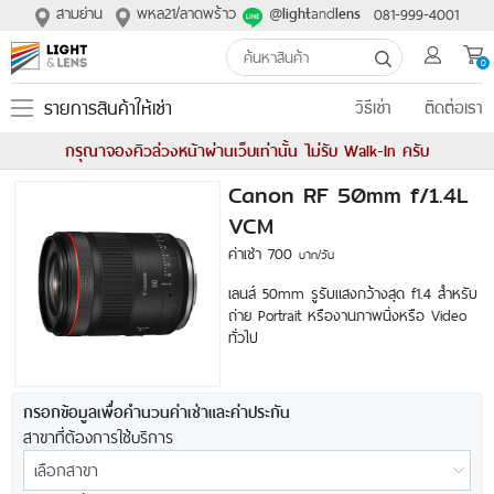
สามย่าน
พหล21/ลาดพร้าว
@
and
081-999-4001
light
lens
0
รายการสินค้าให้เช่า
วิธีเช่า
ติดต่อเรา
กรุณาจองคิวล่วงหน้าผ่านเว็บเท่านั้น ไม่รับ Walk-In ครับ
Canon RF 50mm f/1.4L
VCM
ค่าเช่า 700
บาท/วัน
เลนส์ 50mm รูรับแสงกว้างสุด f1.4 สำหรับ
ถ่าย Portrait หรืองานภาพนิ่งหรือ Video
ทั่วไป
กรอกข้อมูลเพื่อคำนวนค่าเช่าและค่าประกัน
สาขาที่ต้องการใช้บริการ