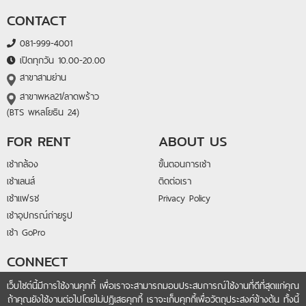
CONTACT
081-999-4001
เปิดทุกวัน 10.00-20.00
สาขาสามย่าน
สาขาพหล21/ลาดพร้าว
(BTS พหลโยธิน 24)
FOR RENT
ABOUT US
เช่ากล้อง
ขั้นตอนการเช่า
เช่าเลนส์
ติดต่อเรา
เช่าแฟรช
Privacy Policy
เช่าอุปกรณ์ถ่ายรูป
เช่า GoPro
CONNECT
@lightandlens
เว็บไซต์นี้มีการใช้งานคุกกี้ เพื่อเราจะสามารถมอบประสบการณ์ใช้งานที่ดีที่สุดแก่คุณ
ถ้าคุณยังใช้งานต่อไปโดยไม่ปฏิเสธคุกกี้ เราจะเก็บคุกกี้เพื่อวัตถุประสงค์ข้างต้น ทั้งนี้
fb.me/lightandlensrental