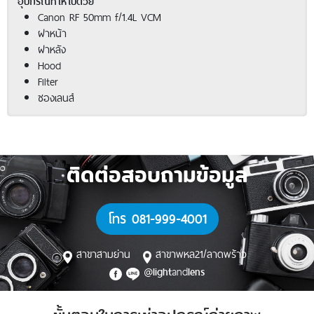
อุปกรณ์ที่ให้ไปด้วย
Canon RF 50mm f/1.4L VCM
ฝาหน้า
ฝาหลัง
Hood
Filter
ซองเลนส์
ติดต่อสอบถามข้อมูล
โทร 081-999-4001
สาขาสามย่าน
สาขาพหล21/ลาดพร้าว
@
and
light
lens