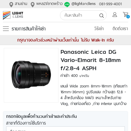
สามย่าน
พหล21/ลาดพร้าว
@
and
081-999-4001
light
lens
0
รายการสินค้าให้เช่า
วิธีเช่า
ติดต่อเรา
กรุณาจองคิวล่วงหน้าผ่านเว็บเท่านั้น ไม่รับ Walk-In ครับ
Panasonic Leica DG
Vario-Elmarit 8-18mm
f/2.8-4 ASPH
ค่าเช่า 400
บาท/วัน
เลนส์ Wide zoom 8mm-18mm (เทียบเท่า
16mm-36mm) รูปรับแสง กว้างสุด f2.8 -
4 สำหรับกล้อง M4/3 เหมาะสำหรับถ่าย
Vlog, ถ่ายท่องเที่ยว ,ถ่าย interior มุมกว้าง
กรอกข้อมูลเพื่อคำนวนค่าเช่าและค่าประกัน
สาขาที่ต้องการใช้บริการ