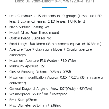
Leica DG Vario-Elmarit 8-18mm f/2.8-4 ASPH
Lens Construction 15 elements in 10 groups (1 aspherical ED
lens, 3 aspherical lenses, 2 ED lenses, 1 UHR lens)
Nano Surface Coating Yes
Mount Micro Four Thirds mount
Optical Image Stabilizer No
Focal Length f=8-18mm (35mm camera equivalent 16-36mm)
Aperture Type 7 diaphragm blades / Circular aperture
diaphragm
Maximum Aperture F2.8 (Wide) - F4.0 (Tele)
Minimum Aperture F22
Closest Focusing Distance 0.23m / 0.75ft
Maximum magnification Approx. 0.12x / 0.24x (35mm camera
equivalent)
General Diagonal Angle of View 107°(Wide) - 62°(Tele)
Weatherproof Splash/Dust/Freezeproof
Filter Size φ67mm
Max. Diameter φ73.4mm / 2.89inch