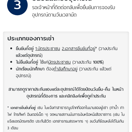
3
รอเจ้าหน้าที่ติดต่อกลับ
เพื่อยืนยันการจอง
รับ
อุปกรณ์ตามวันเวลานัด
ประเภทของการเช่า
1.บัตรประชาชน
2.เอกสารยืนยันที่อยู่
* (วางประกัน
ยืนยันที่อยู่
)
แล้วแต่อุปกรณ์
ใช้แค่
บัตรประชาชน
(วางประกัน
)
ไม่ยืนยันที่อยู่
100%
ต้อง
กำลังศึกษาอยู่
(วางประกัน แล้วแต่
นักเรียนนักศึกษา
อุปกรณ์)
สามารถดูราคาประกันของแต่ละอุปกรณ์ได้โดยป้อนวันยืม-คืน ในหน้า
อุปกรณ์ที่ต้องการ และคลิกลิงค์เพื่อดูค่าประกัน
*
เช่น ใบแจ้งค่าสาธารณูปโภคที่ออกในนามของผู้เช่า (ค่าน้ำ ค่า
เอกสารยืนยันที่อยู่
ไฟ โทรศัพท์ อินเตอร์เน็ต ฯ) จดหมายสถานบันการเงินหรือหนังสือราชการ (เช่น ใบ
แจ้งยอดบัตรเครดิต ประกันชีวิต เอกสารกรมสรรพากร ฯ) ลงวันที่ย้อนหลังได้ไม่เกิน
3 เดือน