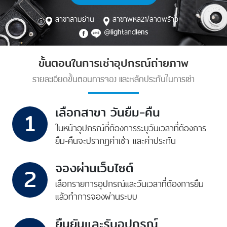
สาขาสามย่าน
สาขาพหล21/ลาดพร้าว
@
and
light
lens
ขั้นตอนในการเช่าอุปกรณ์ถ่ายภาพ
รายละเอียดขั้นตอนการจอง และหลักประกันในการเช่า
เลือกสาขา วันยืม-คืน
1
ในหน้าอุปกรณ์ที่ต้องการ
ระบุวันเวลาที่ต้องการ
ยืม-คืน
จะปรากฎค่าเช่า และค่าประกัน
จองผ่านเว็บไซต์
2
เลือกรายการอุปกรณ์
และวันเวลาที่ต้องการยืม
แล้วทำการจองผ่านระบบ
ยืนยันและรับอุปกรณ์