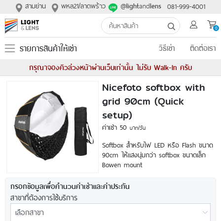
สามย่าน
พหล21/ลาดพร้าว
@
and
081-999-4001
light
lens
0
รายการสินค้าให้เช่า
วิธีเช่า
ติดต่อเรา
กรุณาจองคิวล่วงหน้าผ่านเว็บเท่านั้น ไม่รับ Walk-In ครับ
Nicefoto softbox with
grid 90cm (Quick
setup)
ค่าเช่า 50
บาท/วัน
Softbox สำหรับไฟ LED หรือ Flash ขนาด
90cm ให้แสงนุ่มกว่า softbox ขนาดเล็ก
Bowen mount
กรอกข้อมูลเพื่อคำนวนค่าเช่าและค่าประกัน
สาขาที่ต้องการใช้บริการ