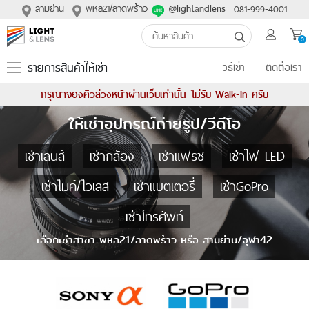
สามย่าน
พหล21/ลาดพร้าว
@
and
081-999-4001
light
lens
0
รายการสินค้าให้เช่า
วิธีเช่า
ติดต่อเรา
กรุณาจองคิวล่วงหน้าผ่านเว็บเท่านั้น ไม่รับ Walk-In ครับ
ให้เช่าอุปกรณ์ถ่ายรูป/วีดีโอ
เช่าเลนส์
เช่ากล้อง
เช่าแฟรช
เช่าไฟ LED
เช่าไมค์/ไวเลส
เช่าแบตเตอรี่
เช่าGoPro
เช่าโทรศัพท์
เลือกเช่าสาขา
พหล21/ลาดพร้าว
หรือ
สามย่าน/จุฬา42