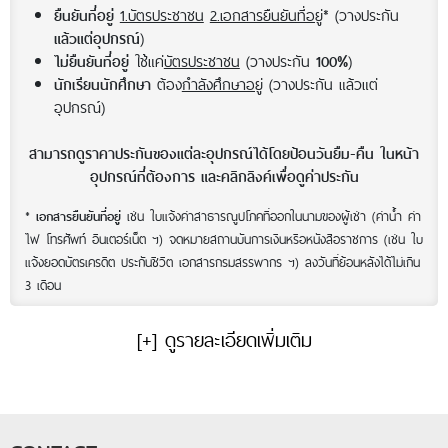
1.บัตรประชาชน
2.เอกสารยืนยันที่อยู่
* (วางประกัน
ยืนยันที่อยู่
)
แล้วแต่อุปกรณ์
ใช้แค่
บัตรประชาชน
(วางประกัน
)
ไม่ยืนยันที่อยู่
100%
ต้อง
กำลังศึกษาอยู่
(วางประกัน แล้วแต่
นักเรียนนักศึกษา
อุปกรณ์)
สามารถดูราคาประกันของแต่ละอุปกรณ์ได้โดยป้อนวันยืม-คืน ในหน้า
อุปกรณ์ที่ต้องการ และคลิกลิงค์เพื่อดูค่าประกัน
*
เช่น ใบแจ้งค่าสาธารณูปโภคที่ออกในนามของผู้เช่า (ค่าน้ำ ค่า
เอกสารยืนยันที่อยู่
ไฟ โทรศัพท์ อินเตอร์เน็ต ฯ) จดหมายสถานบันการเงินหรือหนังสือราชการ (เช่น ใบ
แจ้งยอดบัตรเครดิต ประกันชีวิต เอกสารกรมสรรพากร ฯ) ลงวันที่ย้อนหลังได้ไม่เกิน
3 เดือน
[+] ดูรายละเอียดเพิ่มเติม