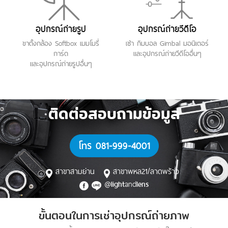
อุปกรณ์ถ่ายรูป
อุปกรณ์ถ่ายวีดีโอ
ขาตั้งกล้อง Softbox เมมโมรี่
เช่า กิมบอล Gimbal มอนิเตอร์
การ์ด
และอุปกรณ์ถ่ายวีดีโออื่นๆ
และอุปกรณ์ถ่ายรูปอื่นๆ
ติดต่อสอบถามข้อมูล
โทร 081-999-4001
สาขาสามย่าน
สาขาพหล21/ลาดพร้าว
@
and
light
lens
ขั้นตอนในการเช่าอุปกรณ์ถ่ายภาพ